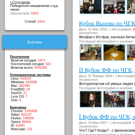
• Студ-наука
Победители направления студ-
наука:
Просмотров:
5353
Кубок Вызова по ЧГК,
Статей:
3414
Дата: 11 Мая 2008 г. | Фотографий:
2
неизвестен
Физфак v Истфак, заочная битва
Последние фотографии в альбоме:
Счетчики
Посетители
Визитов сегодня:
1971
Посетителей сегодня:
923
Визитов всего:
9791050
II Кубок ФФ по ЧГК, 
Операционные системы
Дата: 07 Января 2008 г. | Фотографи
Linux:
819114
неизвестен
Windows:
624938
Фоторепортаж об умных людях (2
Mac:
282484
Последние фотографии в альбоме:
FreeBSD:
29
SunOS:
21
Lynx OS:
7
Unix:
5
Браузеры
Chrome:
1335458
I Кубок ФФ по ЧГК, 
Safari:
601137
Firefox:
149059
Opera:
80949
Дата: 19 Мая 2007 г. | Фотографий:
1
IE:
61840
неизвестен
Netscape:
132
Что? Где? Когда? - с физическим
Последние фотографии в альбоме: