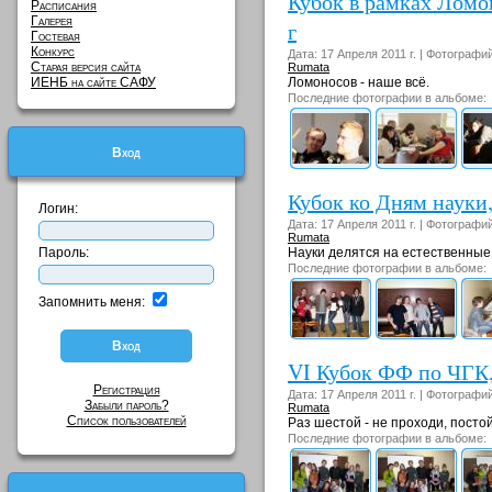
Кубок в рамках Ломон
Расписания
Галерея
г
Гостевая
Конкурс
Дата: 17 Апреля 2011 г. | Фотографи
Старая версия сайта
Rumata
ИЕНБ на сайте САФУ
Ломоносов - наше всё.
Последние фотографии в альбоме:
Вход
Кубок ко Дням науки, 
Логин:
Дата: 17 Апреля 2011 г. | Фотографи
Rumata
Пароль:
Науки делятся на естественные
Последние фотографии в альбоме:
Запомнить меня:
VI Кубок ФФ по ЧГК, 
Регистрация
Дата: 17 Апреля 2011 г. | Фотографи
Забыли пароль?
Rumata
Список пользователей
Раз шестой - не проходи, постой
Последние фотографии в альбоме: