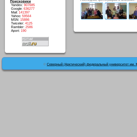
Поисковики
Yandex:
907685
Google:
636277
Mail:
141397
Yahoo:
59564
MSN:
15886
Twiceler:
4125
Rambler:
2586
Aport:
190
©
Северный (Арктический) федеральный университет им. 