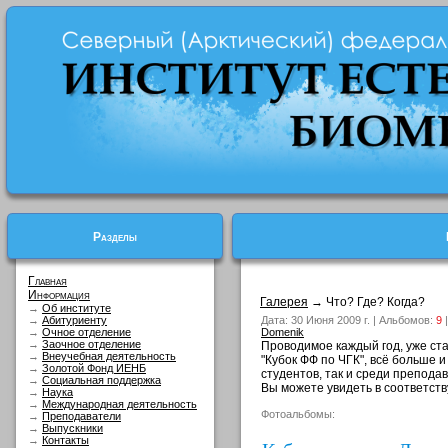
Разделы
Главная
Информация
Галерея
→ Что? Где? Когда?
→
Об институте
→
Абитуриенту
Дата: 30 Июня 2009 г. | Альбомов:
9
|
→
Очное отделение
Domenik
→
Заочное отделение
Проводимое каждый год, уже ст
→
Внеучебная деятельность
"Кубок ФФ по ЧГК", всё больше 
→
Золотой Фонд ИЕНБ
студентов, так и среди препода
→
Социальная поддержка
Вы можете увидеть в соответст
→
Наука
→
Международная деятельность
Фотоальбомы:
→
Преподаватели
→
Выпускники
→
Контакты