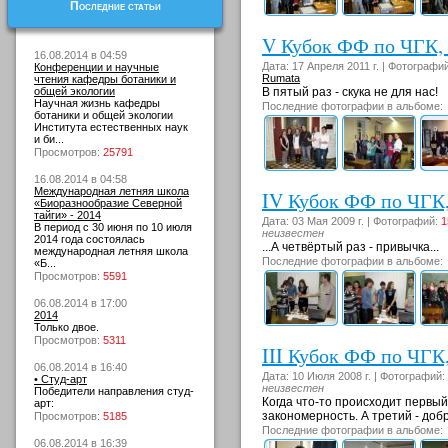
Последние статьи
V Кубок ФФ по ЧГК, 9
16.08.2014 в 04:59
Дата: 17 Апреля 2011 г. | Фотографи
Конференции и научные
Rumata
чтения кафедры ботаники и
общей экологии
В пятый раз - скука не для нас!
Научная жизнь кафедры
Последние фотографии в альбоме:
ботаники и общей экологии
Института естественных наук
и би...
Просмотров:
25791
16.08.2014 в 04:58
Международная летняя школа
IV Кубок ФФ по ЧГК, 
«Биоразнообразие Северной
тайги» - 2014
Дата: 03 Мая 2009 г. | Фотографий:
1
В период с 30 июня по 10 июля
неизвестен
2014 года состоялась
...А четвёртый раз - привычка...
международная летняя школа
Последние фотографии в альбоме:
«Б...
Просмотров:
5591
06.08.2014 в 17:00
2014
Только двое.
Просмотров:
5311
III Кубок ФФ по ЧГК,
06.08.2014 в 16:40
Дата: 10 Июля 2008 г. | Фотографий:
• Студ-арт
неизвестен
Победители направления студ-
Когда что-то происходит первый 
арт:
закономерность. А третий - доб
Просмотров:
5185
Последние фотографии в альбоме:
06.08.2014 в 16:39