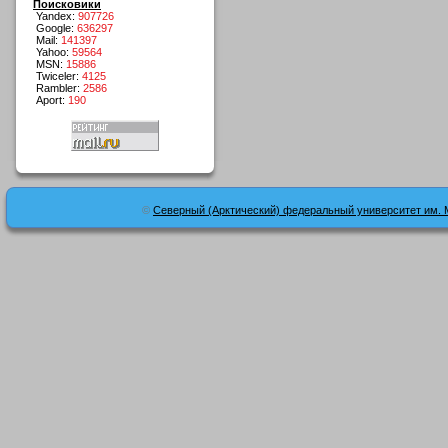
Поисковики
Yandex:
907726
Google:
636297
Mail:
141397
Yahoo:
59564
MSN:
15886
Twiceler:
4125
Rambler:
2586
Aport:
190
©
Северный (Арктический) федеральный университет им. 