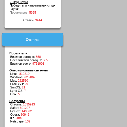
• Студ-наука
Победители направления студ-
наука:
Просмотров:
5355
Статей:
3414
Счетчики
Посетители
Визитов сегодня:
850
Посетителей сегодня:
505
Визитов всего:
9791901
Операционные системы
Linux:
819219
Windows:
625104
Mac:
282550
FreeBSD:
29
SunOS:
21
Lynx OS:
7
Unix:
5
Браузеры
Chrome:
1335913
Safari:
601207
Firefox:
149062
Opera:
80949
IE:
61840
Netscape:
132