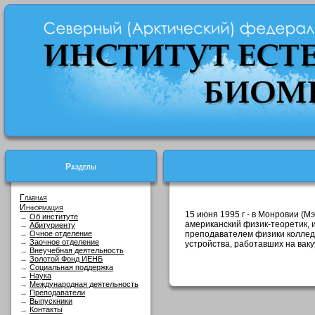
Разделы
Главная
Информация
15 июня 1995 г - в Монровии (
→
Об институте
американский физик-теоретик, и
→
Абитуриенту
→
Очное отделение
преподавателем физики коллед
→
Заочное отделение
устройства, работавших на ваку
→
Внеучебная деятельность
→
Золотой Фонд ИЕНБ
→
Социальная поддержка
→
Наука
→
Международная деятельность
→
Преподаватели
→
Выпускники
→
Контакты