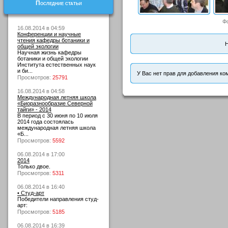
Последние статьи
Ф
16.08.2014 в 04:59
Конференции и научные
чтения кафедры ботаники и
Н
общей экологии
Научная жизнь кафедры
ботаники и общей экологии
Института естественных наук
и би...
У Вас нет прав для добавления ко
Просмотров:
25791
16.08.2014 в 04:58
Международная летняя школа
«Биоразнообразие Северной
тайги» - 2014
В период с 30 июня по 10 июля
2014 года состоялась
международная летняя школа
«Б...
Просмотров:
5592
06.08.2014 в 17:00
2014
Только двое.
Просмотров:
5311
06.08.2014 в 16:40
• Студ-арт
Победители направления студ-
арт:
Просмотров:
5185
06.08.2014 в 16:39