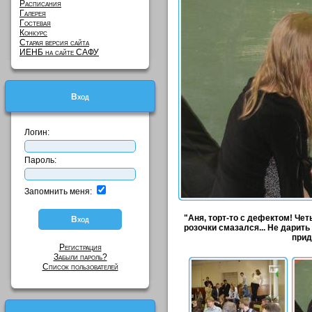
Расписания
Галерея
Гостевая
Конкурс
Старая версия сайта
ИЕНБ на сайте САФУ
Вход
Логин:
Пароль:
Запомнить меня:
"Аня, торт-то с дефектом! Че
розочки смазался... Не дарит
прид
Регистрация
Забыли пароль?
Список пользователей