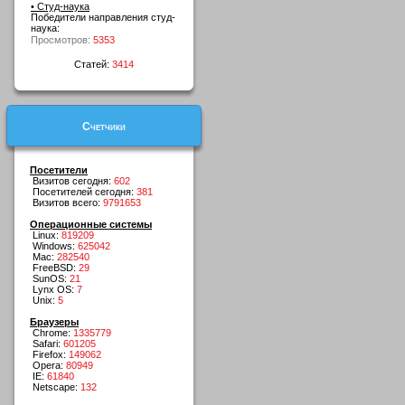
• Студ-наука
Победители направления студ-
наука:
Просмотров:
5353
Статей:
3414
Счетчики
Посетители
Визитов сегодня:
602
Посетителей сегодня:
381
Визитов всего:
9791653
Операционные системы
Linux:
819209
Windows:
625042
Mac:
282540
FreeBSD:
29
SunOS:
21
Lynx OS:
7
Unix:
5
Браузеры
Chrome:
1335779
Safari:
601205
Firefox:
149062
Opera:
80949
IE:
61840
Netscape:
132