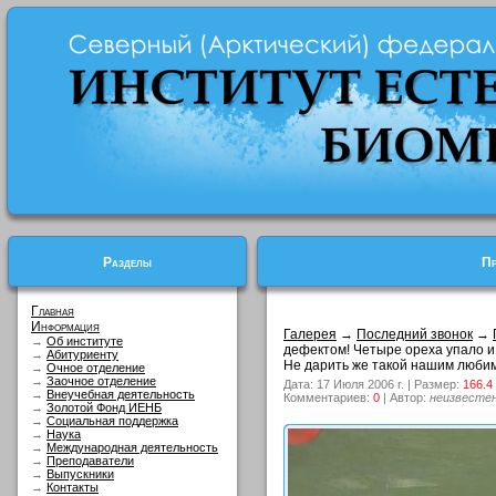
Разделы
Пр
Главная
Информация
Галерея
→
Последний звонок
→
→
Об институте
дефектом! Четыре ореха упало и 
→
Абитуриенту
Не дарить же такой нашим любим
→
Очное отделение
→
Заочное отделение
Дата: 17 Июля 2006 г. | Размер:
166.4
→
Внеучебная деятельность
Комментариев:
0
| Автор:
неизвесте
→
Золотой Фонд ИЕНБ
→
Социальная поддержка
→
Наука
→
Международная деятельность
→
Преподаватели
→
Выпускники
→
Контакты