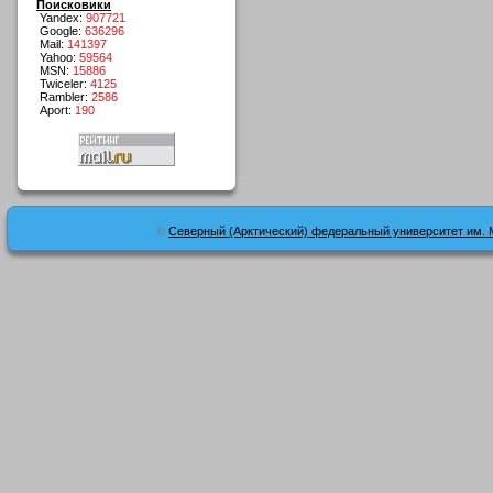
Поисковики
Yandex:
907721
Google:
636296
Mail:
141397
Yahoo:
59564
MSN:
15886
Twiceler:
4125
Rambler:
2586
Aport:
190
©
Северный (Арктический) федеральный университет им. 