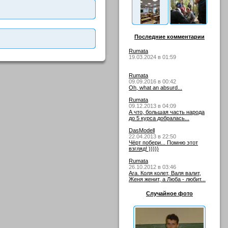
Последние комментарии
Rumata
19.03.2024 в 01:59
Rumata
09.09.2016 в 00:42
Oh, what an absurd...
Rumata
09.12.2013 в 04:09
А что, большая часть народа
до 5 курса добралась...
DasModell
22.04.2013 в 22:50
Чёрт побери... Помню этот
взгляд! )))))
Rumata
26.10.2012 в 03:46
Ага. Коля колет, Валя валит,
Женя женит, а Люба - любит...
Случайное фото