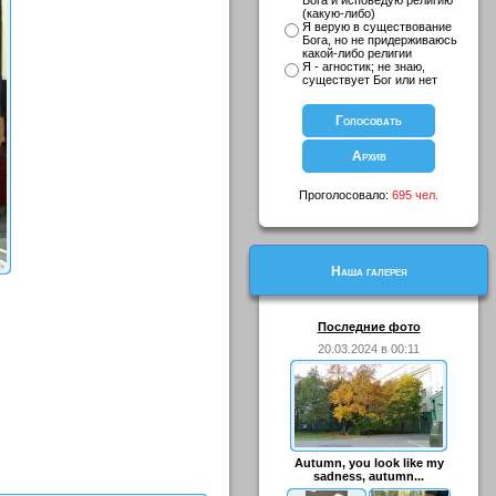
Бога и исповедую религию
(какую-либо)
Я верую в существование
Бога, но не придерживаюсь
какой-либо религии
Я - агностик; не знаю,
существует Бог или нет
Проголосовало:
695 чел.
Наша галерея
Последние фото
20.03.2024 в 00:11
Autumn, you look like my
sadness, autumn...