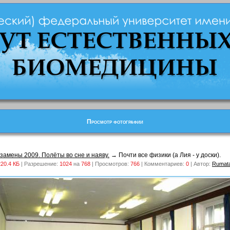
Просмотр фотографии
кзамены 2009. Полёты во сне и наяву.
→ Почти все физики (а Лия - у доски).
220.4 КБ
| Разрешение:
1024
на
768
| Просмотров:
766
| Комментариев:
0
| Автор:
Rumat