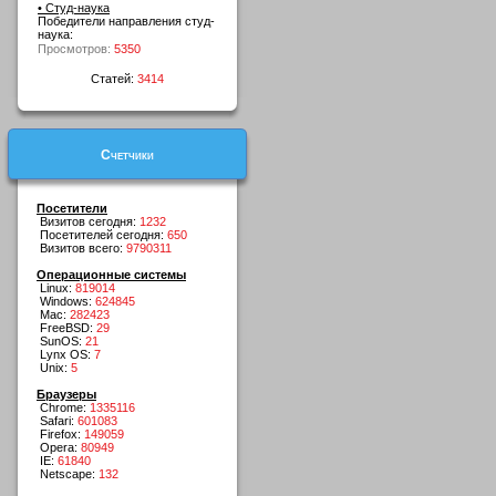
• Студ-наука
Победители направления студ-
наука:
Просмотров:
5350
Статей:
3414
Счетчики
Посетители
Визитов сегодня:
1232
Посетителей сегодня:
650
Визитов всего:
9790311
Операционные системы
Linux:
819014
Windows:
624845
Mac:
282423
FreeBSD:
29
SunOS:
21
Lynx OS:
7
Unix:
5
Браузеры
Chrome:
1335116
Safari:
601083
Firefox:
149059
Opera:
80949
IE:
61840
Netscape:
132