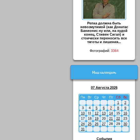
Репка должна быть
невозмутимой (как Донатас
Банионис ну или, на худой
конец, Стивен Сигал) и
стоически переносить все
тяготы и лишения...
Фотографий:
3364
Наш календарь
07 Августа 2026
Пн
Вт
Ср
Чт
Пт
Сб
Вс
1
2
3
4
5
6
7
8
9
10
11
12
13
14
15
16
17
18
19
20
21
22
23
24
25
26
27
28
29
30
31
События