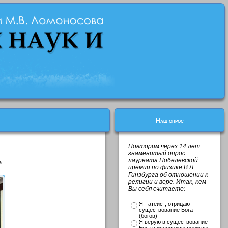
Наш опрос
Повторим через 14 лет
знаменитый опрос
лауреата Нобелевской
a
премии по физике В.Л.
Гинзбурга об отношении к
религии и вере. Итак, кем
Вы себя считаете:
Я - атеист, отрицаю
существование Бога
(богов)
Я верую в существование