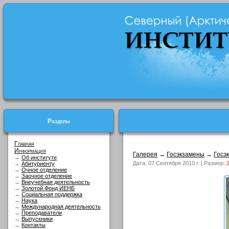
Разделы
Главная
Информация
Галерея
→
Госэкзамены
→
Госэ
→
Об институте
Дата: 07 Сентября 2010 г. | Размер:
→
Абитуриенту
→
Очное отделение
→
Заочное отделение
→
Внеучебная деятельность
→
Золотой Фонд ИЕНБ
→
Социальная поддержка
→
Наука
→
Международная деятельность
→
Преподаватели
→
Выпускники
→
Контакты