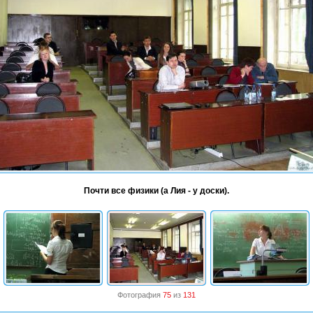
Почти все физики (а Лия - у доски).
Фотография
75
из
131