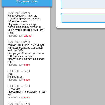
Последние статьи
16.08.2014 в 04:59
Конференции и научные
чтения кафедры ботаники и
общей экологии
Научная жизнь кафедры
ботаники и общей экологии
Института естественных наук
и би...
Просмотров:
25789
16.08.2014 в 04:58
Международная летняя школа
«Биоразнообразие Северной
тайги» - 2014
В период с 30 июня по 10 июля
2014 года состоялась
международная летняя школа
«Б...
Просмотров:
5589
06.08.2014 в 17:00
2014
Только двое.
Просмотров:
5309
06.08.2014 в 16:40
• Студ-арт
Победители направления студ-
арт:
Просмотров:
5183
06.08.2014 в 16:39