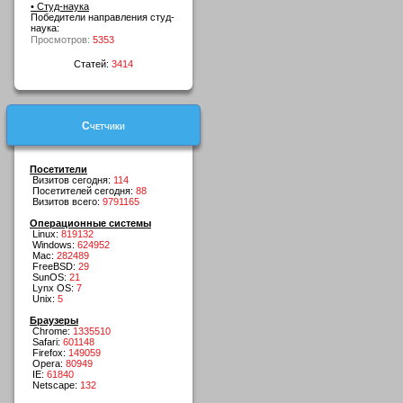
• Студ-наука
Победители направления студ-
наука:
Просмотров:
5353
Статей:
3414
Счетчики
Посетители
Визитов сегодня:
114
Посетителей сегодня:
88
Визитов всего:
9791165
Операционные системы
Linux:
819132
Windows:
624952
Mac:
282489
FreeBSD:
29
SunOS:
21
Lynx OS:
7
Unix:
5
Браузеры
Chrome:
1335510
Safari:
601148
Firefox:
149059
Opera:
80949
IE:
61840
Netscape:
132