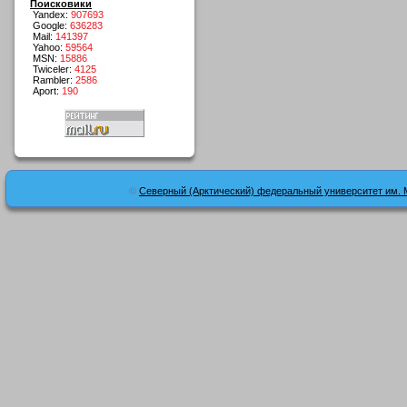
Поисковики
Yandex:
907693
Google:
636283
Mail:
141397
Yahoo:
59564
MSN:
15886
Twiceler:
4125
Rambler:
2586
Aport:
190
©
Северный (Арктический) федеральный университет им. 