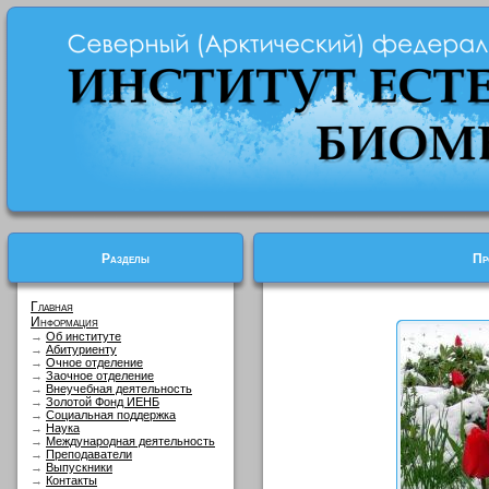
Разделы
Пр
Главная
Информация
→
Об институте
→
Абитуриенту
→
Очное отделение
→
Заочное отделение
→
Внеучебная деятельность
→
Золотой Фонд ИЕНБ
→
Социальная поддержка
→
Наука
→
Международная деятельность
→
Преподаватели
→
Выпускники
→
Контакты